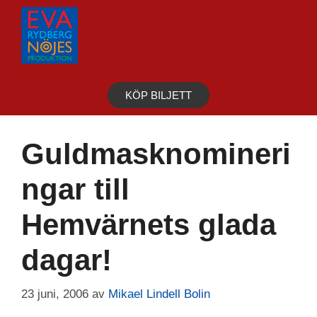
Hoppa
till
innehåll
KÖP BILJETT
Guldmasknomineri
ngar till
Hemvärnets glada
dagar!
23 juni, 2006
av
Mikael Lindell Bolin