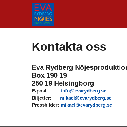
Hoppa
till
innehåll
Kontakta oss
Eva Rydberg Nöjesproduktio
Box 190 19
250 19 Helsingborg
E-post:
info@evarydberg.se
Biljetter:
mikael@evarydberg.se
Pressbilder:
mikael@evarydberg.se