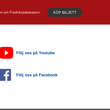
KÖP BILJETT
n om Fredriksdalsteatern
Följ oss på Youtube
Följ oss på Facebook