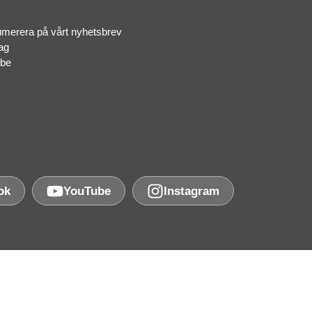
merera på vårt nyhetsbrev
ag
ube
ok
YouTube
Instagram