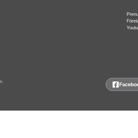
Prenu
Föret
Yout
a.
Facebo