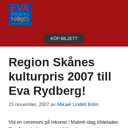
Hoppa
till
innehåll
KÖP BILJETT
Region Skånes
kulturpris 2007 till
Eva Rydberg!
15 november, 2007
av
Mikael Lindell Bolin
Vid en ceremoni på Inkonst i Malmö idag tilldelades