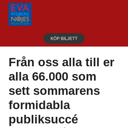
Hoppa
till
innehåll
KÖP BILJETT
Från oss alla till er
alla 66.000 som
sett sommarens
formidabla
publiksuccé