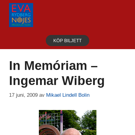
Hoppa
till
innehåll
KÖP BILJETT
In Memóriam –
Ingemar Wiberg
17 juni, 2009
av
Mikael Lindell Bolin