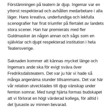
Förstämningen på teatern är djup. Ingemar var en
ytterst respekterad och avhållen medarbetare i alla
läger. Hans kreativa, underfundiga och lekfulla
scenografier har firat triumfer på flertalet av landets
stora scener. Han har premierats med fler
Guldmasker än någon annan och sågs som en
självklar och djupt respekterad institution i hela
Teatersverige.
Saknaden kommer att kännas mycket länge och
Ingemars ande ska för evigt sväva över
Fredriksdalsteatern. Det var ju här vi hade så
många angenäma stunder tillsammans. Det var här
vår relation utvecklades till djup vänskap under
femton somrar. Med tungt hjärta formas budskapet
att vi förlorat en högt värderad kollega, för alltid i
det ljusaste av minnen bevarad.