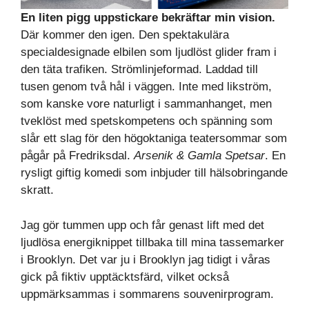
En liten pigg uppstickare bekräftar min vision.
Där kommer den igen. Den spektakulära
specialdesignade elbilen som ljudlöst glider fram i
den täta trafiken. Strömlinjeformad. Laddad till
tusen genom två hål i väggen. Inte med likström,
som kanske vore naturligt i sammanhanget, men
tveklöst med spetskompetens och spänning som
slår ett slag för den högoktaniga teatersommar som
pågår på Fredriksdal.
Arsenik & Gamla Spetsar
. En
rysligt giftig komedi som inbjuder till hälsobringande
skratt.
Jag gör tummen upp och får genast lift med det
ljudlösa energiknippet tillbaka till mina tassemarker
i Brooklyn. Det var ju i Brooklyn jag tidigt i våras
gick på fiktiv upptäcktsfärd, vilket också
uppmärksammas i sommarens souvenirprogram.