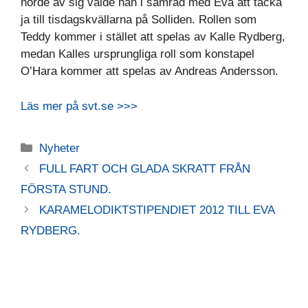
hörde av sig valde han i samråd med Eva att tacka
ja till tisdagskvällarna på Solliden. Rollen som
Teddy kommer i stället att spelas av Kalle Rydberg,
medan Kalles ursprungliga roll som konstapel
O’Hara kommer att spelas av Andreas Andersson.
Läs mer på svt.se >>>
Kategorier
Nyheter
FULL FART OCH GLADA SKRATT FRÅN
FÖRSTA STUND.
KARAMELODIKTSTIPENDIET 2012 TILL EVA
RYDBERG.