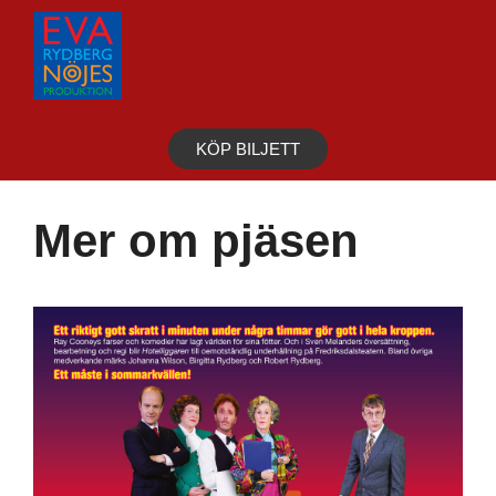
Hoppa
till
innehåll
KÖP BILJETT
Mer om pjäsen