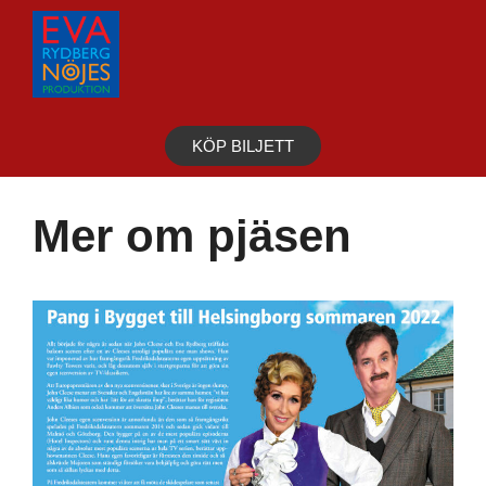
Hoppa
till
innehåll
KÖP BILJETT
Mer om pjäsen