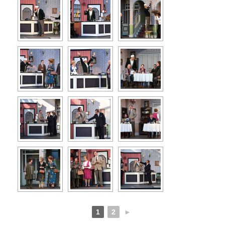
1
2
►