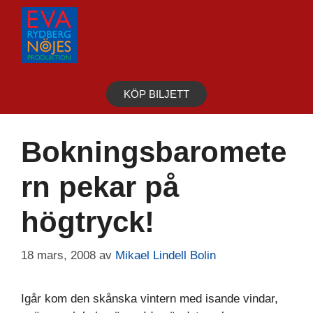
Hoppa
till
innehåll
KÖP BILJETT
Bokningsbaromete
rn pekar på
högtryck!
18 mars, 2008
av
Mikael Lindell Bolin
Igår kom den skånska vintern med isande vindar,