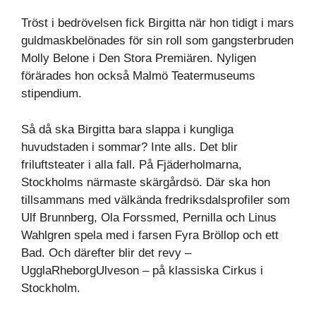
Tröst i bedrövelsen fick Birgitta när hon tidigt i mars
guldmaskbelönades för sin roll som gangsterbruden
Molly Belone i Den Stora Premiären. Nyligen
förärades hon också Malmö Teatermuseums
stipendium.
Så då ska Birgitta bara slappa i kungliga
huvudstaden i sommar? Inte alls. Det blir
friluftsteater i alla fall. På Fjäderholmarna,
Stockholms närmaste skärgårdsö. Där ska hon
tillsammans med välkända fredriksdalsprofiler som
Ulf Brunnberg, Ola Forssmed, Pernilla och Linus
Wahlgren spela med i farsen Fyra Bröllop och ett
Bad. Och därefter blir det revy –
UgglaRheborgUlveson – på klassiska Cirkus i
Stockholm.