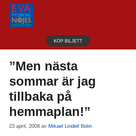
Hoppa
till
innehåll
KÖP BILJETT
”Men nästa
sommar är jag
tillbaka på
hemmaplan!”
23 april, 2008
av
Mikael Lindell Bolin