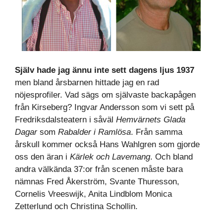
Själv hade jag ännu inte sett dagens ljus 1937
men bland årsbarnen hittade jag en rad
nöjesprofiler. Vad sägs om självaste backapågen
från Kirseberg? Ingvar Andersson som vi sett på
Fredriksdalsteatern i såväl
Hemvärnets Glada
Dagar
som
Rabalder i Ramlösa
. Från samma
årskull kommer också Hans Wahlgren som gjorde
oss den äran i
Kärlek och Lavemang
. Och bland
andra välkända 37:or från scenen måste bara
nämnas Fred Åkerström, Svante Thuresson,
Cornelis Vreeswijk, Anita Lindblom Monica
Zetterlund och Christina Schollin.