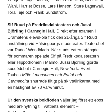
Wahl, Harriet Bosse, Lars Hanson, Sture Lagerwall,
Tora Teje och Frank Sundström.
Sif Ruud på Fredriksdalsteatern och Jussi
Björling i Carnegie Hall.
Direkt efter examen i
Dramatens elevskola fick den 21-åriga Sif Ruud
anställning vid Hälsingborgs stadsteater. Teaterchef
var Rudolf Wendbladh. När stadsteatern stängde
för sommaren spelade Sif på Fredriksdalsteatern
eller Hippodromen i Malmö. Jussi Björling gjorde
succédebut i Carnegie Hall, New York. Evert
Taubes
Möte i monsunen
och
Fritiof och
Carmencita
snurrade flitigt på skivtallrikarna med
en hastighet av 78 varv/minut.
Ur den svenska bokfloden
väljer jag först ett epos
med anknytning till vattnets element –