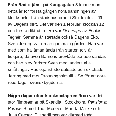
Från Radiotjänst på Kungsgatan 8
kunde man
detta år för första gången höra sändningen av
klockspelet från stadshustornet i Stockholm – följt
av Dagens dikt. Det var den 1 februari klockan 12
och första dikt ut i etern var
Det eviga
av Esaias
Tegnér. Samma år startade också Dagens Eko.
Sven Jerring var redan gammal i gården. Han var
med som hallåman ända från starten tolv år
tidigare, då även Barnens brevlåda började sändas
och han blev farbror Sven med landets alla
småttingar. Radiotjänst storsatsade och skickade
Jerring med m/s Drottningholm till USA för att göra
reportage i svenskbygderna.
Några dagar efter klockspelspremiären
var det
stor filmpremiär på Skandia i Stockholm,
Pensionat
Paradiset
med Thor Modéen, Maritta Marke och
Julia Caesar. Pilsnerfilmen var därmed född!