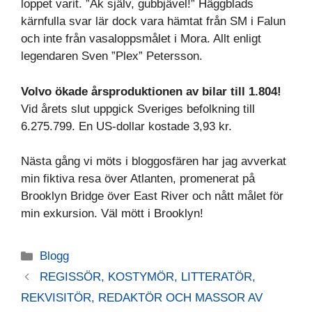
loppet varit. ”Åk själv, gubbjävel!” Häggblads
kärnfulla svar lär dock vara hämtat från SM i Falun
och inte från vasaloppsmålet i Mora. Allt enligt
legendaren Sven ”Plex” Petersson.
Volvo ökade årsproduktionen av bilar till 1.804!
Vid årets slut uppgick Sveriges befolkning till
6.275.799. En US-dollar kostade 3,93 kr.
Nästa gång vi möts i bloggosfären har jag avverkat
min fiktiva resa över Atlanten, promenerat på
Brooklyn Bridge över East River och nått målet för
min exkursion. Väl mött i Brooklyn!
Kategorier
Blogg
REGISSÖR, KOSTYMÖR, LITTERATÖR,
REKVISITÖR, REDAKTÖR OCH MASSOR AV