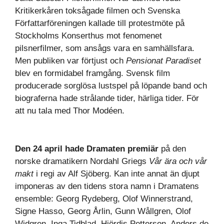
Kritikerkåren toksågade filmen och Svenska
Författarföreningen kallade till protestmöte på
Stockholms Konserthus mot fenomenet
pilsnerfilmer, som ansågs vara en samhällsfara.
Men publiken var förtjust och
Pensionat Paradiset
blev en formidabel framgång. Svensk film
producerade sorglösa lustspel på löpande band och
biograferna hade strålande tider, härliga tider. För
att nu tala med Thor Modéen.
Den 24 april hade Dramaten premiär
på den
norske dramatikern Nordahl Griegs
Vår ära och vår
makt
i regi av Alf Sjöberg. Kan inte annat än djupt
imponeras av den tidens stora namn i Dramatens
ensemble: Georg Rydeberg, Olof Winnerstrand,
Signe Hasso, Georg Årlin, Gunn Wållgren, Olof
Widgren. Inga Tidblad, Hjördis Petterson, Anders de