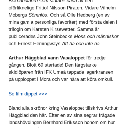
Bokhandlaren som slutade bada
av den
oförliknelige Fritiof Nilsson Piraten. Vidare Vilhelm
Mobergs
Sömnlös
. Och så Olle Hedberg (en av
mina gamla personliga favoriter) med första delen i
trilogin om Karsten Kirsewetter. Samma år
publicerades John Steinbecks
Möss och människor
och Ernest Hemingways
Att ha och inte ha.
Arthur Häggblad vann Vasaloppet
för tredje
gången. Blott 69 startade! Den färgstarke
skidlöparen från IFK Umeå tappade lagerkransen
på upploppet i Mora och var nära att köra omkull.
Se filmklippet >>>
Bland alla skrönor kring Vasaloppet tillskrivs Arthur
Häggblad den här. Efter en av sina segrar frågade
landshövdingen Bernhard Eriksson honom om hur