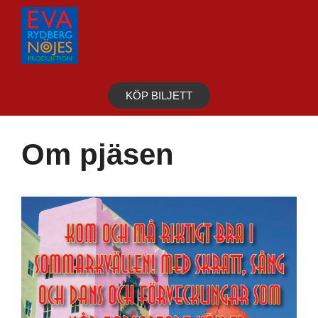
Hoppa
till
innehåll
KÖP BILJETT
Om pjäsen