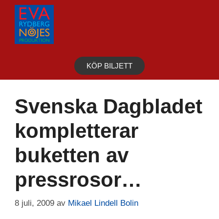
Hoppa
till
innehåll
KÖP BILJETT
Svenska Dagbladet
kompletterar
buketten av
pressrosor…
8 juli, 2009
av
Mikael Lindell Bolin